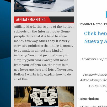
AFFILIATE MARKETING
Product Name:
Pr
Affiliate Marketing is one of the hottest
subjects on the Internet today. Some
Click her
people think that it is hard to make
Nueva y A
money this way, others say it is very
easy. My opinion is that there is money
to be made in almost any kind of
industry. You must just find a way to
All orders are pr
simplify your work and profit more
from your efforts. So, the point is to
use leverage, lots and lots of leverage.
Bellow I will briefly explain how to do
Protocolo Sincla
all of this . . ..
Asked Money Back G
you can requ
Description:
ATENCIÓN: Si has 