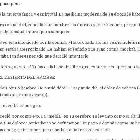
 puso peor.
 la muerte física y espiritual. La medicina moderna de su época le habí
ra casualidad, conoció a un hombre excéntrico que le hizo una pregun
ria de la salud natural para siempre:
usted está intoxicado por la comida. ¿Ha probado alguna vez simpleme
ir estaba aterrorizado. Le habían enseñado que si no comía, moriría. 
staba tan desesperado que decidió intentarlo.
los siguientes 12 días es la base del libro que estamos recuperando ho
EL DESIERTO DEL HAMBRE
clair sintió hambre. Se sintió débil. El segundo día, el dolor de cabeza f
ando al desintoxicarse).
… sucedió el milagro.
eció por completo. La “niebla” en su cerebro se levantó como si algu
na. Sus dolores articulares se esfumaron. Empezó a dormir como un be
ás energía sin comer que cuando comía tres veces al día.