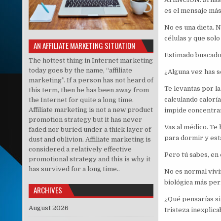
es el mensaje más
No es una dieta. 
células y que solo
AN AFFILIATE MARKETING SITUATION
Estimado buscador
The hottest thing in Internet marketing
today goes by the name, “affiliate
¿Alguna vez has s
marketing”. If a person has not heard of
Te levantas por l
this term, then he has been away from
calculando caloría
the Internet for quite a long time.
Affiliate marketing is not a new product
impide concentrart
promotion strategy but it has never
Vas al médico. Te 
faded nor buried under a thick layer of
para dormir y esta
dust and oblivion. Affiliate marketing is
considered a relatively effective
Pero tú sabes, en 
promotional strategy and this is why it
has survived for a long time..
No es normal vivi
biológica más perf
ARCHIVES
¿Qué pensarías si 
August 2026
tristeza inexplica