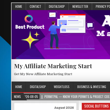
HOME
CONTACT
DIGITALSHOP
NEWSLETTER
PRIVACY P
My Affiliate Marketing Start
Get My New Affiliate Marketing Start
HOME
DIGITALSHOP
WEIGHTLOSS
BUSINESS & INVESTING
2026-08-05
NEWS
PERMITPAL — KNOW YOUR PERMITS & PROJECT COSTS BEFORE YOU B
SOCIAL BUTTONS
August 2026