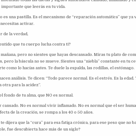
 importante que leerás en tu vida.
No es una pastilla. Es el mecanismo de “reparación automática” que ya 
 necesitas activar.
 de la verdad,
entido que tu cuerpo lucha contra ti?
a mañana, pero no sientes que hayas descansado. Miras tu plato de com
s, pero la báscula no se mueve. Sientes una “niebla” constante en tu c
e como lo hacías antes. Te duele la espalda, las rodillas, el estómago.
hacen análisis. Te dicen: “Todo parece normal. Es el estrés. Es la edad.
 otra para la acidez”.
el fondo de tu alma, que NO es normal.
r cansado. No es normal vivir inflamado. No es normal que el ser huma
ecta de la creación, se rompa a los 40 o 50 años.
te dijera que la “cura” para esa fatiga crónica, para ese peso que no b
ble, fue descubierta hace más de un siglo?