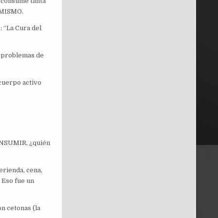
n consume tanta
Í MISMO.
: “La Cura del
, problemas de
 cuerpo activo
CONSUMIR, ¿quién
rienda, cena,
 Eso fue un
n cetonas (la