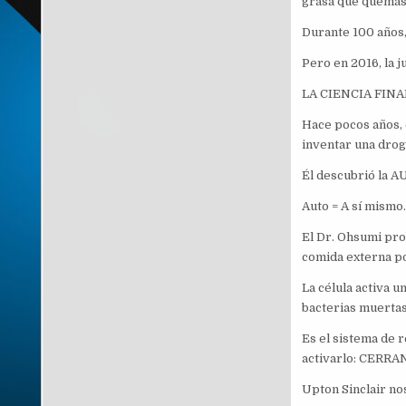
grasa que quemas 
Durante 100 años, 
Pero en 2016, la ju
LA CIENCIA FIN
Hace pocos años, 
inventar una drog
Él descubrió la 
Auto = A sí mismo
El Dr. Ohsumi pro
comida externa po
La célula activa u
bacterias muertas
Es el sistema de r
activarlo: CERR
Upton Sinclair nos