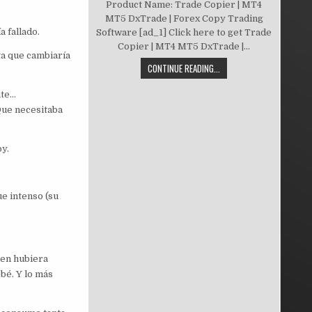
Product Name: Trade Copier | MT4
MT5 DxTrade | Forex Copy Trading
a fallado.
Software [ad_1] Click here to get Trade
Copier | MT4 MT5 DxTrade |...
ta que cambiaría
CONTINUE READING...
nte…
Que necesitaba
y.
ue intenso (su
ien hubiera
bé. Y lo más