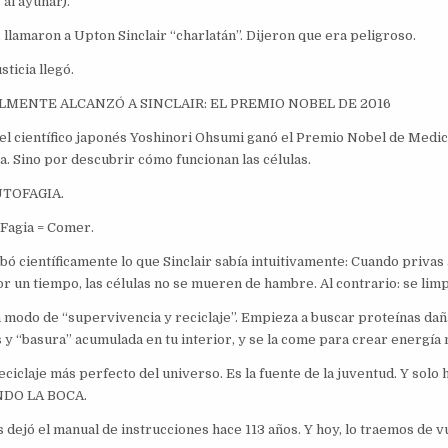
al ayunar).
llamaron a Upton Sinclair “charlatán”. Dijeron que era peligroso.
sticia llegó.
ALMENTE ALCANZÓ A SINCLAIR: EL PREMIO NOBEL DE 2016
el científico japonés Yoshinori Ohsumi ganó el Premio Nobel de Medic
a. Sino por descubrir cómo funcionan las células.
AUTOFAGIA.
.Fagia = Comer.
bó científicamente lo que Sinclair sabía intuitivamente: Cuando privas
r un tiempo, las células no se mueren de hambre. Al contrario: se limp
n modo de “supervivencia y reciclaje”. Empieza a buscar proteínas daña
 y “basura” acumulada en tu interior, y se la come para crear energía 
eciclaje más perfecto del universo. Es la fuente de la juventud. Y solo
ANDO LA BOCA.
 dejó el manual de instrucciones hace 113 años. Y hoy, lo traemos de vu