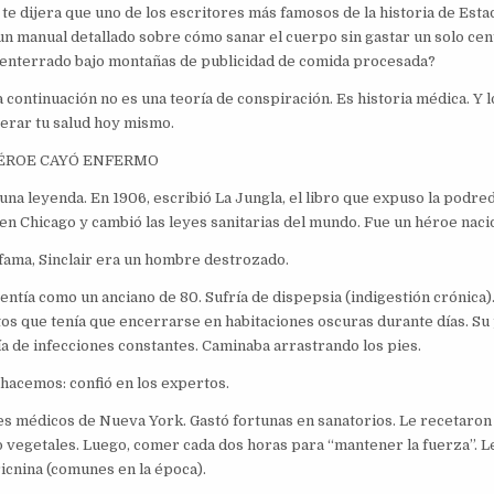
 te dijera que uno de los escritores más famosos de la historia de Est
ó un manual detallado sobre cómo sanar el cuerpo sin gastar un solo ce
 enterrado bajo montañas de publicidad de comida procesada?
a continuación no es una teoría de conspiración. Es historia médica. Y 
iberar tu salud hoy mismo.
HÉROE CAYÓ ENFERMO
 una leyenda. En 1906, escribió La Jungla, el libro que expuso la podr
en Chicago y cambió las leyes sanitarias del mundo. Fue un héroe naci
 fama, Sinclair era un hombre destrozado.
sentía como un anciano de 80. Sufría de dispepsia (indigestión crónica)
tos que tenía que encerrarse en habitaciones oscuras durante días. Su 
ía de infecciones constantes. Caminaba arrastrando los pies.
 hacemos: confió en los expertos.
res médicos de Nueva York. Gastó fortunas en sanatorios. Le recetaro
 vegetales. Luego, comer cada dos horas para “mantener la fuerza”. L
ricnina (comunes en la época).