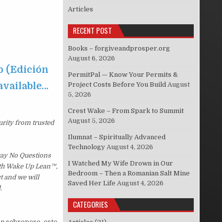
Articles
RECENT POST
Books – forgiveandprosper.org
August 6, 2026
o (Edición
PermitPal — Know Your Permits &
 available…
Project Costs Before You Build
August
5, 2026
Crest Wake – From Spark to Summit
August 5, 2026
urity from trusted
Ilumnat – Spiritually Advanced
Technology
August 4, 2026
 Day No Questions
I Watched My Wife Drown in Our
with Wake Up Lean™,
Bedroom – Then a Romanian Salt Mine
t and we will
Saved Her Life
August 4, 2026
.
CATEGORIES
on sobrepeso, este