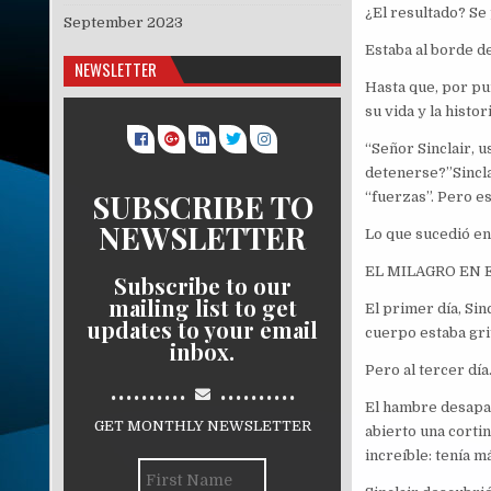
¿El resultado? Se
September 2023
Estaba al borde de
NEWSLETTER
Hasta que, por pu
su vida y la histo
“Señor Sinclair, 
detenerse?”Sincla
SUBSCRIBE TO
“fuerzas”. Pero e
NEWSLETTER
Lo que sucedió en 
EL MILAGRO EN 
Subscribe to our
mailing list to get
El primer día, Sin
updates to your email
cuerpo estaba grit
inbox.
Pero al tercer día
..........
..........
El hambre desapar
GET MONTHLY NEWSLETTER
abierto una corti
increíble: tenía m