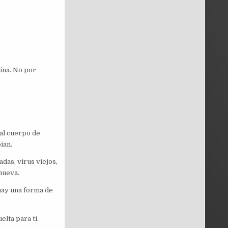
ina. No por
 al cuerpo de
ian.
das, virus viejos,
nueva.
 hay una forma de
elta para ti.