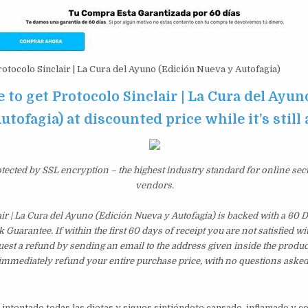
otocolo Sinclair | La Cura del Ayuno (Edición Nueva y Autofagia)
e to get Protocolo Sinclair | La Cura del Ayun
utofagia) at discounted price while it’s still
otected by SSL encryption – the highest industry standard for online sec
vendors.
ir | La Cura del Ayuno (Edición Nueva y Autofagia) is backed with a 60
uarantee. If within the first 60 days of receipt you are not satisfied 
est a refund by sending an email to the address given inside the produc
immediately refund your entire purchase price, with no questions asked
intentado todas las dietas y sigues sintiéndote cansado, inflamado y c