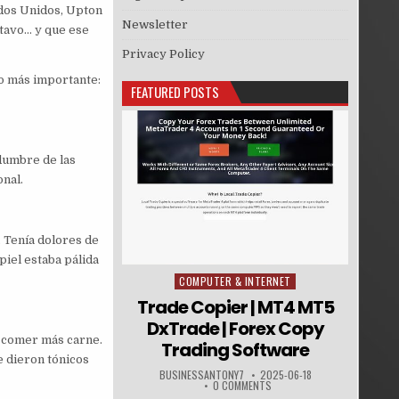
ados Unidos, Upton
Newsletter
ntavo… y que ese
Privacy Policy
lo más importante:
FEATURED POSTS
edumbre de las
onal.
. Tenía dolores de
piel estaba pálida
COMPUTER & INTERNET
Posted in
Trade Copier | MT4 MT5
DxTrade | Forex Copy
n comer más carne.
Trading Software
e dieron tónicos
BUSINESSANTONY7
2025-06-18
0 COMMENTS