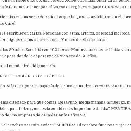
ó, en su propio cuerpo, una verdad biológica fundamental: La digestió
do la detienes, el cuerpo utiliza esa energía extra para CURARSE A S
iencias en una serie de artículos que luego se convirtieron en el libro
ng Cure).
 le escribieron cartas. Personas con asma, artritis, obesidad mórbida
ncer, siguieron sus instrucciones. Y miles de ellas sanaron.
ta los 90 años. Escribió casi 100 libros. Mantuvo una mente lúcida y un
 una época donde la esperanza de vida era de 50 años.
ro el mundo decidió ignorarlo.
S OÍDO HABLAR DE ESTO ANTES?
ndo. Si la cura para la mayoría de los males modernos es DEJAR DE 
tema diseñado para que comas. Desayuno, media mañana, almuerzo, me
icho que el “desayuno es la comida más importante del día”. MENTIRA.
rio de una empresa de cereales en los años 20.
 “el cerebro necesita azúcar”. MENTIRA. El cerebro funciona mejor co