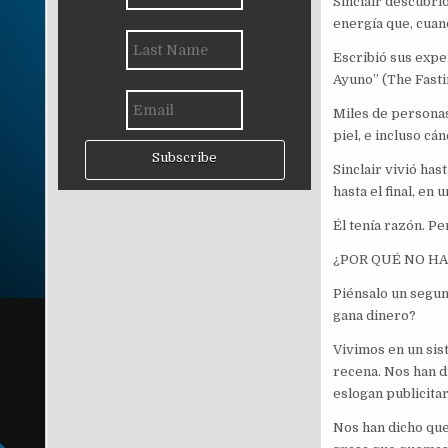
Sinclair descubri
energía que, cuan
Escribió sus exper
Ayuno” (The Fasti
Miles de personas
piel, e incluso cá
Subscribe
Sinclair vivió has
hasta el final, en
Él tenía razón. Pe
¿POR QUÉ NO HA
Piénsalo un segu
gana dinero?
Vivimos en un sis
recena. Nos han d
eslogan publicita
Nos han dicho que