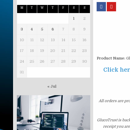
M
T
W
T
F
S
S
1
2
3
4
5
6
7
8
9
10
11
12
13
14
15
16
17
18
19
20
21
22
23
Product Name:
Gl
24
25
26
27
28
29
30
Click her
31
« Jul
All orders are pr
GlucoTrust is bac
receipt you ar