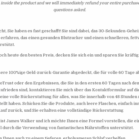
inside the product and we will immediately refund your entire purchase
questions asked.
cht, Sie haben es fast geschafft! Sie sind dabei, das 30-Sekunden-Geh
 erfahren, das einen gesunden Blutzucker und einen schnelleren, fe
rstützt.
noch heute den besten Preis, decken Sie sich ein und sparen Sie kräfti
sere 100%ige Geld-zurück-Garantie abgedeckt, die für volle 60 Tage ab
oTrust oder den Ergebnissen, die Sie in den ersten 60 Tagen nach dem
 zufrieden sind, kontaktieren Sie mich über das Kontaktformular auf d
eine volle Rückerstattung für alles, was Sie innerhalb von 48 Stunde
ellt haben. Schicken Sie die Produkte, auch leere Flaschen, einfach in
uf zurück, und Sie erhalten eine vollständige Rückerstattung
ist James Walker und ich möchte Ihnen eine Formel vorstellen, die e
 durch die Verwendung von fantastischen Nährstoffen unterstützt.
 Ihnen auch zu einem tieferen, erholsameren Schlaf verhelfen.