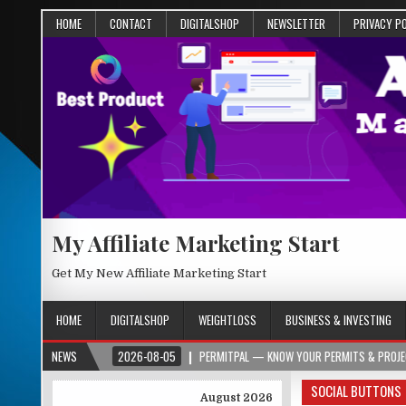
HOME
CONTACT
DIGITALSHOP
NEWSLETTER
PRIVACY P
My Affiliate Marketing Start
Get My New Affiliate Marketing Start
HOME
DIGITALSHOP
WEIGHTLOSS
BUSINESS & INVESTING
2026-08-05
NEWS
PERMITPAL — KNOW YOUR PERMITS & PROJECT COSTS BEFORE
SOCIAL BUTTONS
August 2026