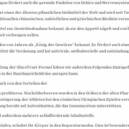
gan fördert auch die gesunde Funktion von Gehirn und Nervensystem
st eines der ältesten pflanzlichen Heilmittel der Welt und wird seit 
ditionellen chinesischen, nahöstlichen und griechischen Medizin verw
Mittel zur Gewichtsabnahme bekannt, da sie den Appetit zügelt und reic
gkeit vorbeugen sollen.
den von Jahren als „König der Gewürze“ bekannt. Er fördert auch ei
tützt die Verdauung und hat antivirale, antibakterielle und entzünd
llung der GlucoTrust-Formel haben wir außerdem Folgendes hinzugefü
n in der Bauchspeicheldrüse anregen kann.
uch von den Vorteilen der
profitieren. Wacholderbeeren wurden in den Gräbern der alten Pha
ssteigerung der Athleten bei den römischen Olympischen Spielen ver
ng beruht auf Antioxidantien, die das Immunsystem unterstützen.
t außerdem mehrere schlaffördernde Inhaltsstoffe.
lafen, schaltet Ihr Körper in den Reparaturmodus. Dies ist besonders