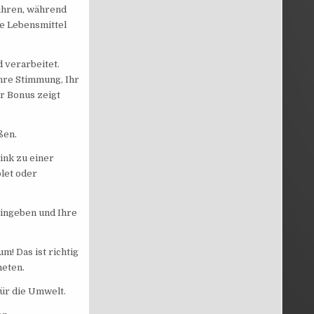
ühren, während
ge Lebensmittel
 verarbeitet.
hre Stimmung, Ihr
r Bonus zeigt
ßen.
ink zu einer
blet oder
eingeben und Ihre
m! Das ist richtig
neten.
ür die Umwelt.