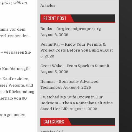
 price, with no
Articles
RECENT POST
Books – forgiveandprosper.org
eimnis vor dem
August 6, 2026
ttverbrennenden
PermitPal — Know Your Permits &
Project Costs Before You Build
August
g – verpassen Sie
5, 2026
Crest Wake – From Spark to Summit
 Kaufdatum gilt.
August 5, 2026
 Kauf erzielen,
Ilumnat – Spiritually Advanced
ieser Website, und
Technology
August 4, 2026
n nach Rücksendung
I Watched My Wife Drown in Our
nerhalb von 60
Bedroom – Then a Romanian Salt Mine
Saved Her Life
August 4, 2026
inen gesunden
CATEGORIES