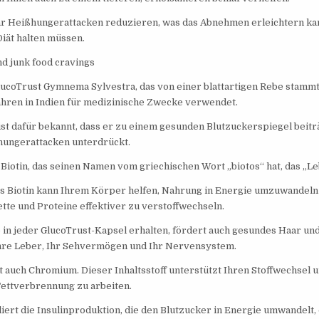
ar Heißhungerattacken reduzieren, was das Abnehmen erleichtern kan
Diät halten müssen.
d junk food cravings
lucoTrust Gymnema Sylvestra, das von einer blattartigen Rebe stammt.
hren in Indien für medizinische Zwecke verwendet.
ist dafür bekannt, dass er zu einem gesunden Blutzuckerspiegel beitr
hungerattacken unterdrückt.
 Biotin, das seinen Namen vom griechischen Wort „biotos“ hat, das „L
is Biotin kann Ihrem Körper helfen, Nahrung in Energie umzuwandeln
tte und Proteine effektiver zu verstoffwechseln.
ie in jeder GlucoTrust-Kapsel erhalten, fördert auch gesundes Haar u
Ihre Leber, Ihr Sehvermögen und Ihr Nervensystem.
t auch Chromium. Dieser Inhaltsstoff unterstützt Ihren Stoffwechsel un
Fettverbrennung zu arbeiten.
ert die Insulinproduktion, die den Blutzucker in Energie umwandelt,