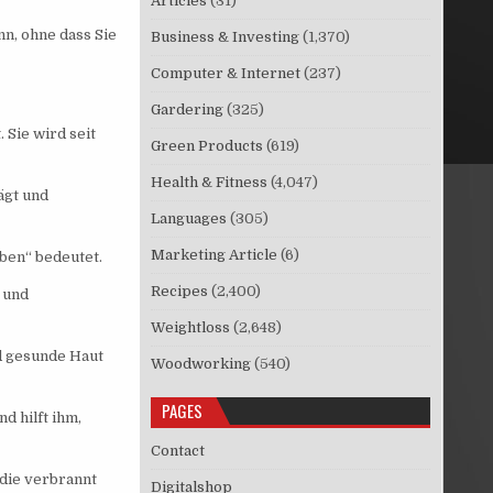
Articles
(31)
n, ohne dass Sie
Business & Investing
(1,370)
Computer & Internet
(237)
Gardering
(325)
 Sie wird seit
Green Products
(619)
Health & Fitness
(4,047)
ägt und
Languages
(305)
Marketing Article
(6)
eben“ bedeutet.
Recipes
(2,400)
 und
Weightloss
(2,648)
nd gesunde Haut
Woodworking
(540)
PAGES
d hilft ihm,
Contact
 die verbrannt
Digitalshop