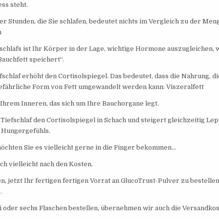
ss steht.
er Stunden, die Sie schlafen, bedeutet nichts im Vergleich zu der Meng
n
chlafs ist Ihr Körper in der Lage, wichtige Hormone auszugleichen, wie
auchfett speichert“.
schlaf erhöht den Cortisolspiegel. Das bedeutet, dass die Nahrung, die
efährliche Form von Fett umgewandelt werden kann: Viszeralfett
n Ihrem Inneren, das sich um Ihre Bauchorgane legt.
 Tiefschlaf den Cortisolspiegel in Schach und steigert gleichzeitig Le
s Hungergefühls.
möchten Sie es vielleicht gerne in die Finger bekommen…
ch vielleicht nach den Kosten.
n, jetzt Ihr fertigen fertigen Vorrat an GlucoTrust-Pulver zu bestelle
…
 oder sechs Flaschen bestellen, übernehmen wir auch die Versandkos