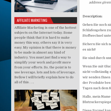
address given 
Description:
AFFILIATE MARKETING
Gehen Sie noch ni
Affiliate Marketing is one of the hottest
Schlafengehen zu
subjects on the Internet today. Some
Stoffwechsel unte
people think that it is hard to make
money this way, others say it is very
Sichern Sie sich 
easy. My opinion is that there is money
es nicht!
to be made in almost any kind of
industry. You must just find a way to
Sie sind durch un
simplify your work and profit more
Wenn Sie mit Gluc
from your efforts. So, the point is to
nicht vollständig
use leverage, lots and lots of leverage.
Bellow I will briefly explain how to do
wir senden Ihnen 
all of this . . ..
der Produkte best
Tagen nach dem Ka
Hallo, mein Name 
Blutzuckerspiegel
Diese Formel kann