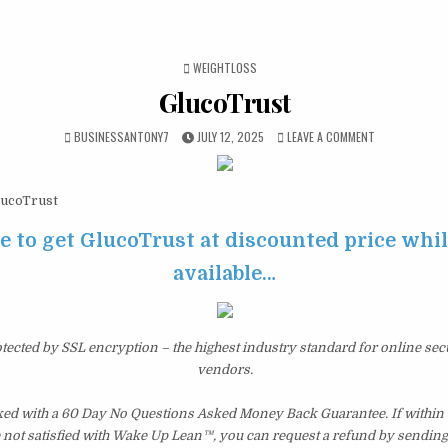
POSTED IN
WEIGHTLOSS
GlucoTrust
BUSINESSANTONY7
JULY 12, 2025
LEAVE A COMMENT
ucoTrust
e to get GlucoTrust at discounted price while 
available…
otected by SSL encryption – the highest industry standard for online sec
vendors.
ked with a 60 Day No Questions Asked Money Back Guarantee. If within t
e not satisfied with Wake Up Lean™, you can request a refund by sending 