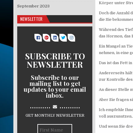
Körper unter Stre
September 2023
Doch die Anzahl d
NEWSLETTER
die Sie bekomme
Während des Tiefs
das Hormon, das B
Ein Mangel an Tief
SUBSCRIBE TO
nehmen, in eine g
NEWSLETTER
Das ist das Fett i
Andererseits hält
Subscribe to our
zur Kontrolle de
mailing list to get
updates to your email
An dieser Stelle 
inbox.
Aber Sie fragen si
..........
..........
Ich empfehle Ihne
GET MONTHLY NEWSLETTER
voll auszunutzen
Und wenn Sie drei