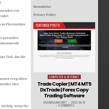
.
Newsletter
Tausenden von
Privacy Policy
endet.
h an Flavonoiden
FEATURED POSTS
nen gesunden
ungshemmende
gt Zink, das die
COMPUTER & INTERNET
Posted in
raonen vergraben
Trade Copier | MT4 MT5
wendet. Ihre
DxTrade | Forex Copy
Trading Software
BUSINESSANTONY7
2025-06-18
0 COMMENTS
 wichtig, wenn Ihr