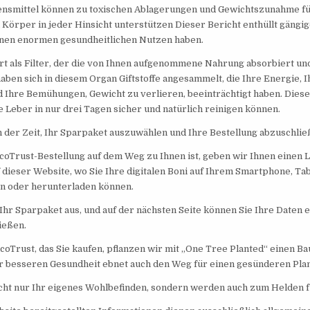
ensmittel können zu toxischen Ablagerungen und Gewichtszunahme f
Körper in jeder Hinsicht unterstützen Dieser Bericht enthüllt gängi
einen enormen gesundheitlichen Nutzen haben.
rt als Filter, der die von Ihnen aufgenommene Nahrung absorbiert und
ben sich in diesem Organ Giftstoffe angesammelt, die Ihre Energie, I
Ihre Bemühungen, Gewicht zu verlieren, beeinträchtigt haben. Diese
re Leber in nur drei Tagen sicher und natürlich reinigen können.
 an der Zeit, Ihr Sparpaket auszuwählen und Ihre Bestellung abzuschlie
oTrust-Bestellung auf dem Weg zu Ihnen ist, geben wir Ihnen einen L
f dieser Website, wo Sie Ihre digitalen Boni auf Ihrem Smartphone, Ta
 oder herunterladen können.
Ihr Sparpaket aus, und auf der nächsten Seite können Sie Ihre Daten 
ießen.
coTrust, das Sie kaufen, pflanzen wir mit „One Tree Planted“ einen Bau
er besseren Gesundheit ebnet auch den Weg für einen gesünderen Pla
icht nur Ihr eigenes Wohlbefinden, sondern werden auch zum Helden f