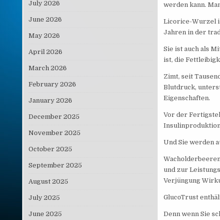
July 2026
werden kann. Man
June 2026
Licorice-Wurzel i
Jahren in der tra
May 2026
Sie ist auch als 
April 2026
ist, die Fettleibi
March 2026
Zimt, seit Tausen
February 2026
Blutdruck, unters
Eigenschaften.
January 2026
Vor der Fertigste
December 2025
Insulinproduktio
November 2025
Und Sie werden a
October 2025
Wacholderbeeren 
September 2025
und zur Leistung
Verjüngung Wirku
August 2025
GlucoTrust enthäl
July 2025
June 2025
Denn wenn Sie sch