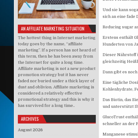
Und sie kann sog
sich an eine fade 
Reducing sugar an
AN AFFILIATE MARKETING SITUATION
Erstens enthält G
The hottest thing in Internet marketing
today goes by the name, “affiliate
Hunderten von Ja
marketing”. If a person has not heard of
Dieser Nährstoff 
this term, then he has been away from
gleichzeitig Heiß
the Internet for quite a long time.
Affiliate marketing is not a new product
Dann gibt es noch
promotion strategy but it has never
faded nor buried under a thick layer of
Eine tägliche Dos
dust and oblivion. Affiliate marketing is
Kohlenhydrate, Fe
considered a relatively effective
promotional strategy and this is why it
Das Biotin, das S
has survived for a long time..
und unterstützt 
GlucoTrust enthäl
ARCHIVES
schneller an der 
August 2026
Manganese stimuli