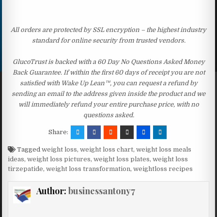
All orders are protected by SSL encryption – the highest industry
standard for online security from trusted vendors.
GlucoTrust is backed with a 60 Day No Questions Asked Money
Back Guarantee. If within the first 60 days of receipt you are not
satisfied with Wake Up Lean™, you can request a refund by
sending an email to the address given inside the product and we
will immediately refund your entire purchase price, with no
questions asked.
Share:
Tagged
weight loss
,
weight loss chart
,
weight loss meals
ideas
,
weight loss pictures
,
weight loss plates
,
weight loss
tirzepatide
,
weight loss transformation
,
weightloss recipes
Author:
businessantony7