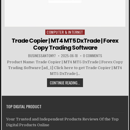
COMPUTER & INTERNET
Posted in
Trade Copier | MT4 MT5 DxTrade | Forex
Copy Trading Software
BUSINESSANTONY7
2025-06-18
0 COMMENTS
Product Name: Trade Copier | MT4 MT5 DxTrade | Forex Copy
Trading Software [ad_1] Click here to get Trade Copier | MT4
MT5 DxTrade |...
CONTINUE READING...
TOP DIGITAL PRODUCT
Your Trusted and Independent Products Reviews Of the Top
Digital Products Online