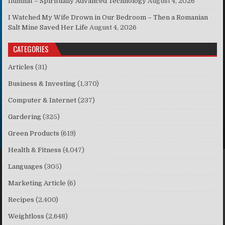
Ilumnat – Spiritually Advanced Technology
August 4, 2026
I Watched My Wife Drown in Our Bedroom – Then a Romanian
Salt Mine Saved Her Life
August 4, 2026
CATEGORIES
Articles
(31)
Business & Investing
(1,370)
Computer & Internet
(237)
Gardering
(325)
Green Products
(619)
Health & Fitness
(4,047)
Languages
(305)
Marketing Article
(6)
Recipes
(2,400)
Weightloss
(2,648)