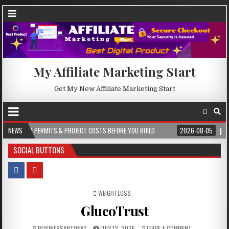
My Affiliate Marketing Start
Get My New Affiliate Marketing Start
PROJECT COSTS BEFORE YOU BUILD
NEWS
2026-08-05
CREST WAKE – FROM SPA
SOCIAL BUTTONS
POSTED IN
WEIGHTLOSS
GlucoTrust
BUSINESSANTONY7
JULY 12, 2025
LEAVE A COMMENT