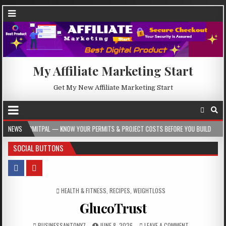
My Affiliate Marketing Start
Get My New Affiliate Marketing Start
AL — KNOW YOUR PERMITS & PROJECT COSTS BEFORE YOU BUILD
NEWS
2026-08-05
SOCIAL BUTTONS
POSTED IN
HEALTH & FITNESS
,
RECIPES
,
WEIGHTLOSS
GlucoTrust
BUSINESSANTONY7
JUNE 8, 2026
LEAVE A COMMENT