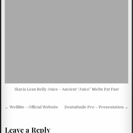
Ikaria Lean Belly Juice – Ancient “Juice” Melts Fat Fast
Post navigation
← WellMe – Official Website
DentaSmile Pro – Presentation →
Leave a Reply