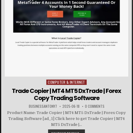
COMPUTER & INTERNET
Posted in
Trade Copier | MT4 MT5 DxTrade | Forex
Copy Trading Software
BUSINESSANTONY7
2025-06-18
0 COMMENTS
Product Name: Trade Copier | MT4 MT5 DxTrade | Forex Copy
Trading Software [ad_1] Click here to get Trade Copier | MT4
MT5 DxTrade |...